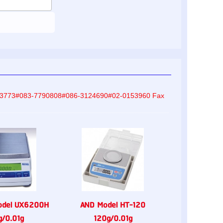
-8233773#083-7790808#086-3124690#02-0153960 Fax
odel UX6200H
AND Model HT-120
/0.01g
120g/0.01g