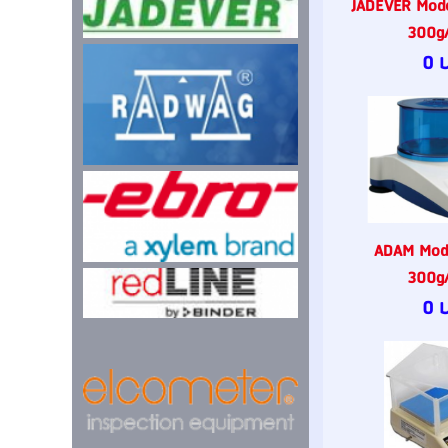
JADEVER Mod
300g/
0 
ADAM Mod
300g/
0 