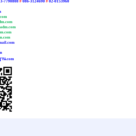
83-7790808
#
086-3124690
#
02-0153960
m
com
dm.com
adm.com
dm.com
m.com
mail.com
m
ฐาน.com