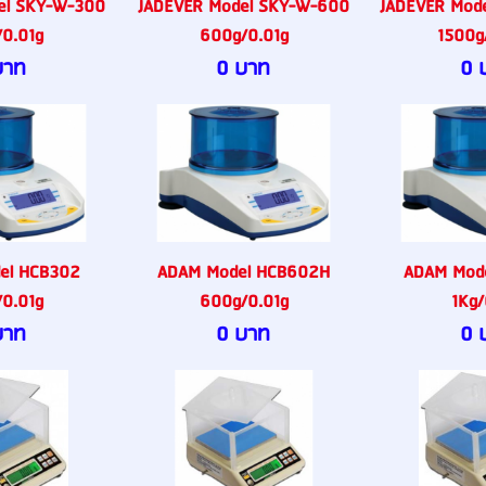
el SKY-W-300
JADEVER Model SKY-W-600
JADEVER Mod
0.01g
600g/0.01g
1500g/
บาท
0 บาท
0 
el HCB302
ADAM Model HCB602H
ADAM Mod
0.01g
600g/0.01g
1Kg/
บาท
0 บาท
0 