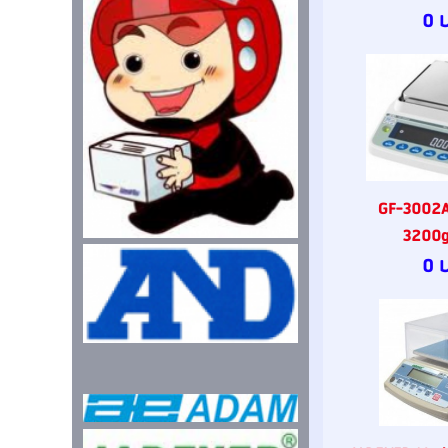
0 
GF-3002A 
3200g
0 