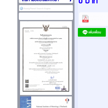
0 บาท
สินค้ามือสองและให้เช่า
SHIMADZU_TX
2,638.77 K