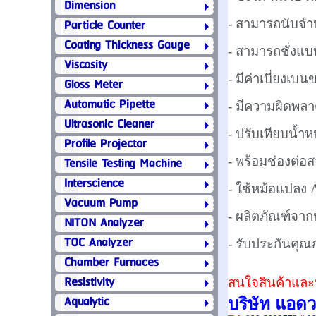
Dimension
Particle Counter
- สามารถนับจำน
Coating Thickness Gauge
- สามารถชั่งแบบ
Viscosity
-
มีค่าเบี่ยงเบน
Gloss Meter
Automatic Pipette
-
มีความผิดพลาด
Ultrasonic Cleaner
-
ปรับเทียบน้ำห
Profile Projector
Tensile Testing Machine
- พร้อมช่องต่
Interscience
- ใช้หม้อแปลง 
Vacuum Pump
- ผลิตภัณฑ์จากป
NITON Analyzer
TOC Analyzer
- รับประกันคุณ
Chamber Furnaces
Resistivity
สนใจสินค้าและบ
Aqualytic
บริษัท แอด