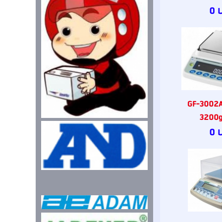
0 
GF-3002A 
3200g
0 