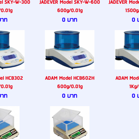
el SKY-W-300
JADEVER Model SKY-W-600
JADEVER Mod
0.01g
600g/0.01g
1500g/
บาท
0 บาท
0 
el HCB302
ADAM Model HCB602H
ADAM Mod
0.01g
600g/0.01g
1Kg/
บาท
0 บาท
0 