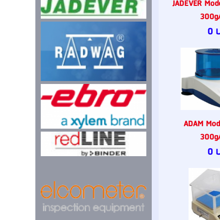
JADEVER Mod
300g/
0 
ADAM Mod
300g/
0 