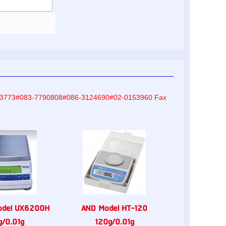
-8233773#083-7790808#086-3124690#02-0153960 Fax
odel UX6200H
AND Model HT-120
/0.01g
120g/0.01g