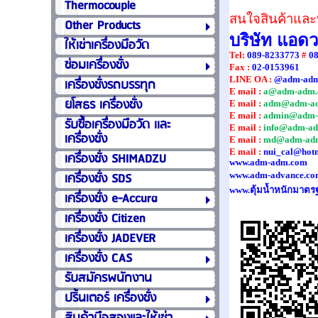
Thermocouple
สนใจสินค้าและบ
Other Products
บริษัท แอด
ให้เช่าเครื่องมือวัด
Tel
:
089-8233773
#
0
ซ่อมเครื่องชั่ง
Fax :
02-0153961
LINE OA :
@adm-ad
เครื่องชั่งรถบรรทุก
E mail :
a@adm-adm.
ยโสธร เครื่องชั่ง
E mail :
adm@adm-a
E mail :
admin@adm-
รับซื้อเครื่องมือวัด เเละ
E mail :
info@adm-a
เครื่องชั่ง
E mail :
md@adm-ad
E mail :
nui_cal@hot
เครื่องชั่ง SHIMADZU
www.adm-adm.com
เครื่องชั่ง SDS
www.adm-advance.co
www.ตุ้มน้ำหนักมาตร
เครื่องชั่ง e-Accura
เครื่องชั่ง Citizen
เครื่องชั่ง JADEVER
เครื่องชั่ง CAS
รับสมัครพนักงาน
ปริ้นเตอร์ เครื่องชั่ง