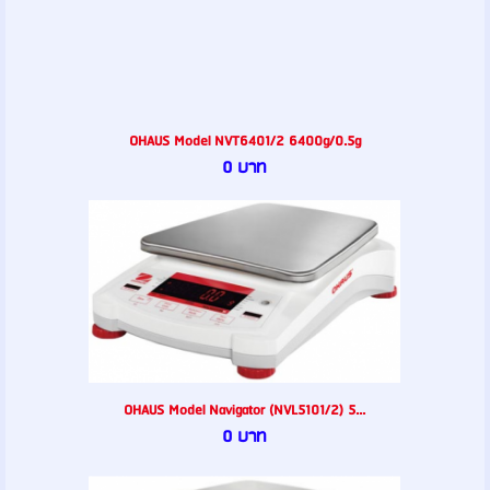
OHAUS Model NVT6401/2 6400g/0.5g
0 บาท
OHAUS Model Navigator (NVL5101/2) 5...
0 บาท