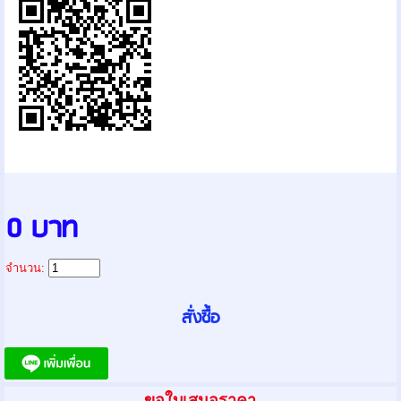
0 บาท
จำนวน:
ขอใบเสนอราคา