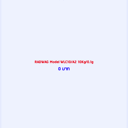
RADWAG Model WLC10/A2 10Kg/0.1g
0 บาท