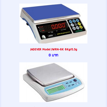
JADEVER Model JWRN-6K 6Kg/0.5g
0 บาท