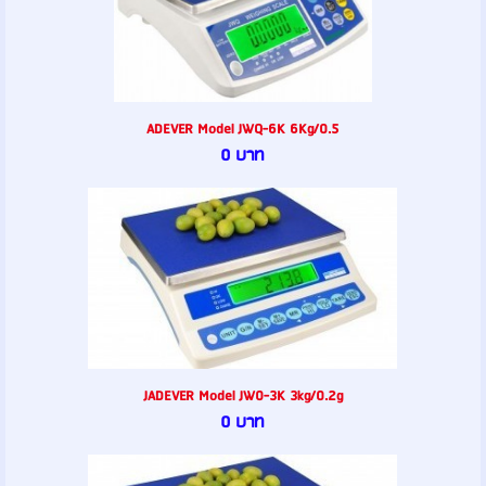
ADEVER Model JWQ-6K 6Kg/0.5
0 บาท
JADEVER Model JW0-3K 3kg/0.2g
0 บาท