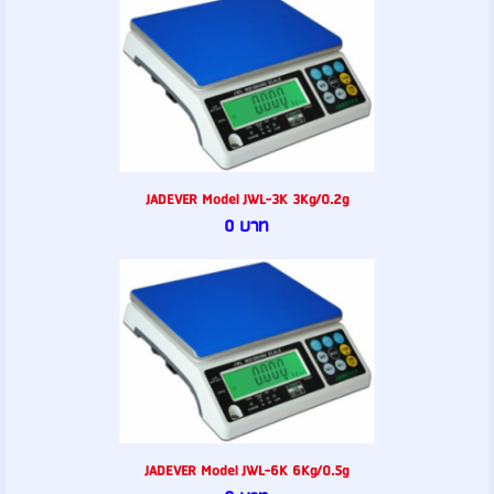
JADEVER Model JWL-3K 3Kg/0.2g
0 บาท
JADEVER Model JWL-6K 6Kg/0.5g