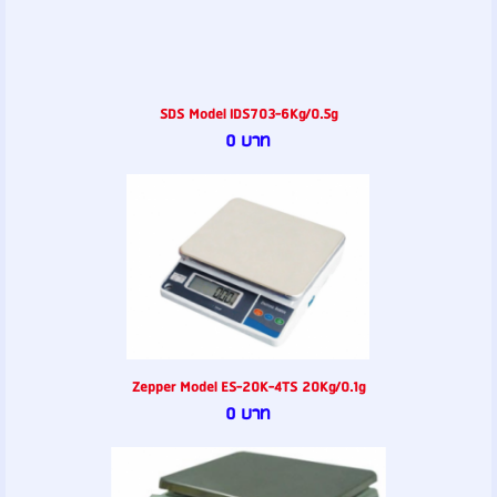
SDS Model IDS703-6Kg/0.5g
0 บาท
Zepper Model ES-20K-4TS 20Kg/0.1g
0 บาท