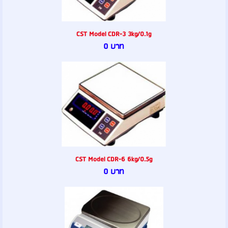
CST Model CDR-3 3kg/0.1g
0 บาท
CST Model CDR-6 6kg/0.5g
0 บาท