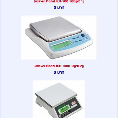
Jadever Model JKH-500 500g/0.1g
0 บาท
Jadever Model JKH-1000 1kg/0.2g
0 บาท