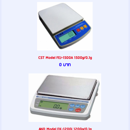
CST Model FEJ-1500A 1500g/0.1g
0 บาท
AND Model EK-1200i 1200g/0.1g