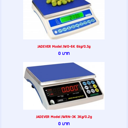
JADEVER Model JW0-6K 6kg/0.5g
0 บาท
JADEVER Model JWRN-3K 3Kg/0.2g
0 บาท