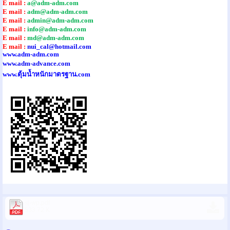
E mail :
a@adm-adm.com
E mail :
adm@adm-adm.com
E mail :
admin@adm-adm.com
E mail :
info@adm-adm.com
E mail :
md@adm-adm.com
E mail :
nui_cal@hotmail.com
www.adm-adm.com
www.adm-advance.com
www.ตุ้มน้ำหนักมาตรฐาน.com
sj-wp.pdf
533.72 K