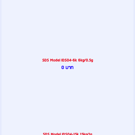
SDS Model IDS04-6k 6kg/0.5g
0 บาท
SDS Model IDS04-15k 15kg/1g