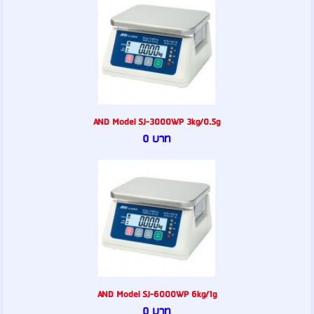
AND Model SJ-3000WP 3kg/0.5g
0 บาท
AND Model SJ-6000WP 6kg/1g
0 บาท