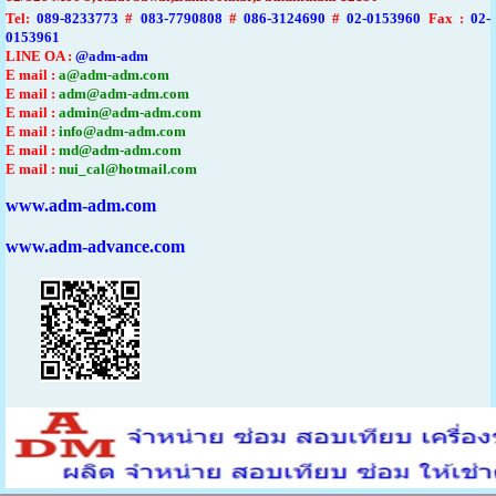
Tel
:
089-8233773
#
083-7790808
#
086-3124690
#
02-0153960
Fax :
02-
0153961
LINE OA :
@adm-adm
E mail :
a@adm-adm.com
E mail :
adm@adm-adm.com
E mail :
admin@adm-adm.com
E mail :
info@adm-adm.com
E mail :
md@adm-adm.com
E mail :
nui_cal@hotmail.com
www.adm-adm.com
www.adm-advance.com