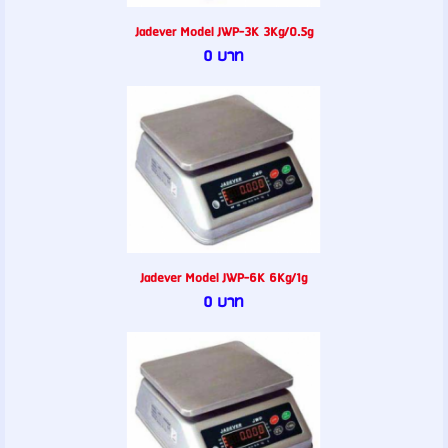
Jadever Model JWP-3K 3Kg/0.5g
0 บาท
Jadever Model JWP-6K 6Kg/1g
0 บาท