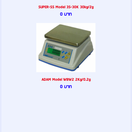
SUPER-SS Model 3S-30K 30kg/2g
0 บาท
ADAM Model WBW2 2Kg/0.2g
0 บาท