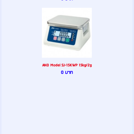
AND Model SJ-15KWP 15kg/2g
0 บาท