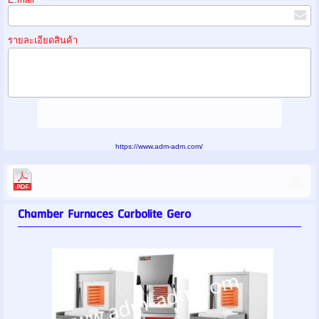
รายละเอียดสินค้า
https://www.adm-adm.com/
Chamber_Furnaces_ELF_-CWF_-11-12-13.pdf
1,496.78 K
Chamber Furnaces Carbolite Gero