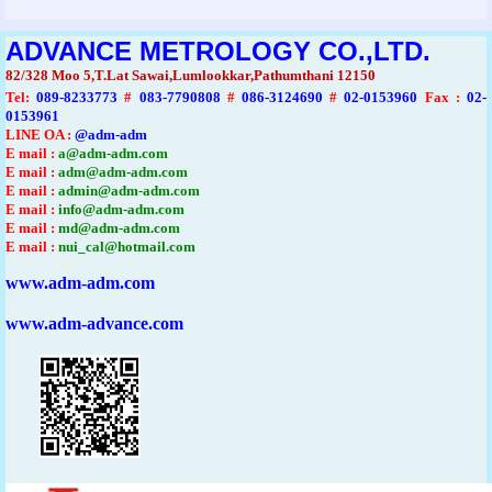
ADVANCE METROLOGY CO.,LTD.
82/328 Moo 5,T.Lat Sawai,Lumlookkar,Pathumthani 12150
Tel
:
089-8233773
#
083-7790808
#
086-3124690
#
02-0153960
Fax :
02-
0153961
LINE OA :
@adm-adm
E mail :
a@adm-adm.com
E mail :
adm@adm-adm.com
E mail :
admin@adm-adm.com
E mail :
info@adm-adm.com
E mail :
md@adm-adm.com
E mail :
nui_cal@hotmail.com
www.adm-adm.com
www.adm-advance.com