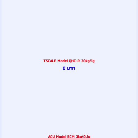
TSCALE Model QHC-R 30kg/1g
0 บาท
ACU Model ECM 3kg/0.1g