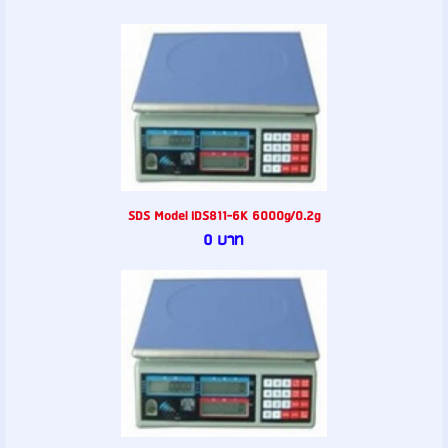
SDS Model IDS811-6K 6000g/0.2g
0 บาท