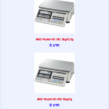
AND Model HC-3Ki 3kg/0.5g
0 บาท
AND Model HC-6Ki 6kg/1g
0 บาท