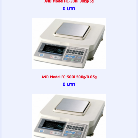
AND Model HC-30Ki 30kg/5g
0 บาท
AND Model FC-500i 500g/0.05g
0 บาท