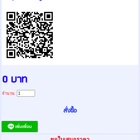
0 บาท
จำนวน:
ขอใบเสนอราคา