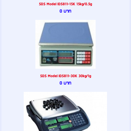
SDS Model IDS811-15K 15kg/0.5g
0 บาท
SDS Model IDS811-30K 30kg/1g
0 บาท