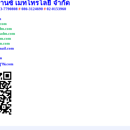
วานซ์ เมทโทรโลยี จำกัด
83-7790808
#
086-3124690
#
02-0153960
m
com
dm.com
adm.com
dm.com
m.com
mail.com
m
ฐาน.com