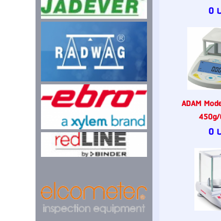
0 
ADAM Mode
450g/
0 