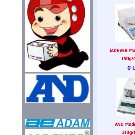
JADEVER Mo
150g/
0 
AND Mode
310g/