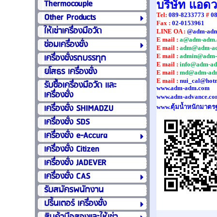
Thermocouple
บริษัท แอด
Other Products
Tel
:
089-8233773
#
0
Fax :
02-0153961
ให้เช่าเครื่องมือวัด
LINE OA :
@adm-ad
E mail :
a@adm-adm.
ซ่อมเครื่องชั่ง
E mail :
adm@adm-a
เครื่องชั่งรถบรรทุก
E mail :
admin@adm-
E mail :
info@adm-a
ยโสธร เครื่องชั่ง
E mail :
md@adm-ad
E mail :
nui_cal@hot
รับซื้อเครื่องมือวัด เเละ
www.adm-adm.com
เครื่องชั่ง
www.adm-advance.co
เครื่องชั่ง SHIMADZU
www.ตุ้มน้ำหนักมาตร
เครื่องชั่ง SDS
เครื่องชั่ง e-Accura
เครื่องชั่ง Citizen
เครื่องชั่ง JADEVER
เครื่องชั่ง CAS
รับสมัครพนักงาน
ปริ้นเตอร์ เครื่องชั่ง