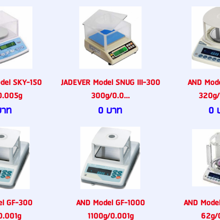
del SKY-150
JADEVER Model SNUG III-300
AND Mode
0.005g
300g/0.0...
320g/
บาท
0 บาท
0 
l GF-300
AND Model GF-1000
AND Mode
0.001g
1100g/0.001g
62g/