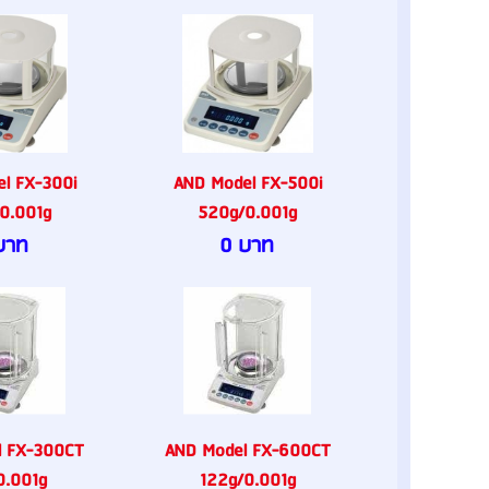
l FX-300i
AND Model FX-500i
0.001g
520g/0.001g
บาท
0 บาท
l FX-300CT
AND Model FX-600CT
0.001g
122g/0.001g