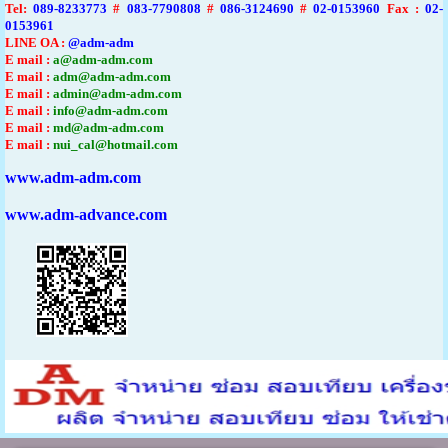
Tel
:
089-8233773
#
083-7790808
#
086-3124690
#
02-0153960
Fax :
02-
0153961
LINE OA :
@adm-adm
E mail :
a@adm-adm.com
E mail :
adm@adm-adm.com
E mail :
admin@adm-adm.com
E mail :
info@adm-adm.com
E mail :
md@adm-adm.com
E mail :
nui_cal@hotmail.com
www.adm-adm.com
www.adm-advance.com