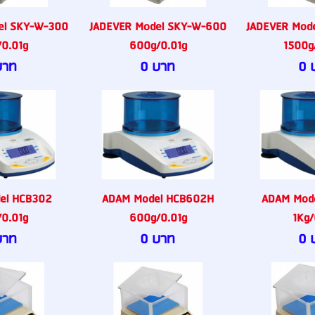
el SKY-W-300
JADEVER Model SKY-W-600
JADEVER Mod
0.01g
600g/0.01g
1500g/
บาท
0 บาท
0 
el HCB302
ADAM Model HCB602H
ADAM Mod
0.01g
600g/0.01g
1Kg/
บาท
0 บาท
0 