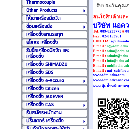
Thermocouple
- รับประกันคุณภ
Other Products
สนใจสินค้าและบ
ให้เช่าเครื่องมือวัด
บริษัท แอด
ซ่อมเครื่องชั่ง
Tel
:
089-8233773
#
0
เครื่องชั่งรถบรรทุก
Fax :
02-0153961
ยโสธร เครื่องชั่ง
LINE OA :
@adm-ad
E mail :
a@adm-adm.
รับซื้อเครื่องมือวัด เเละ
E mail :
adm@adm-a
เครื่องชั่ง
E mail :
admin@adm-
E mail :
info@adm-a
เครื่องชั่ง SHIMADZU
E mail :
md@adm-ad
E mail :
nui_cal@hot
เครื่องชั่ง SDS
www.adm-adm.com
เครื่องชั่ง e-Accura
www.adm-advance.co
www.ตุ้มน้ำหนักมาตร
เครื่องชั่ง Citizen
เครื่องชั่ง JADEVER
เครื่องชั่ง CAS
รับสมัครพนักงาน
ปริ้นเตอร์ เครื่องชั่ง