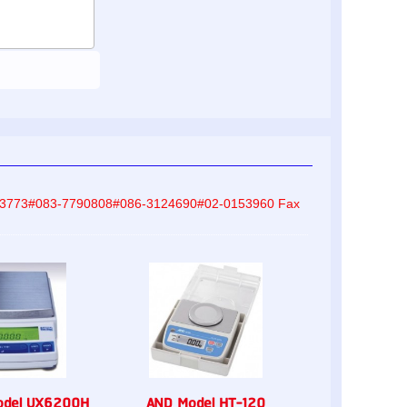
-8233773#083-7790808#086-3124690#02-0153960 Fax
odel UX6200H
AND Model HT-120