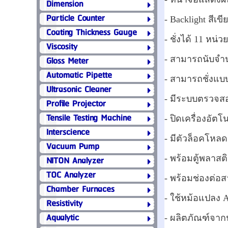
Dimension
Particle Counter
- Backlight สีเขี
Coating Thickness Gauge
- ชั่งได้ 11 หน่วย
Viscosity
Gloss Meter
- สามารถนับจำน
Automatic Pipette
- สามารถชั่งแบบ
Ultrasonic Cleaner
- มีระบบตรวจสอ
Profile Projector
Tensile Testing Machine
- ปิดเครื่องอัตโน
Interscience
- มีตัวล็อคโหล
Vacuum Pump
- พร้อมตู้พลาสต
NITON Analyzer
TOC Analyzer
- พร้อมช่องต่อ
Chamber Furnaces
- ใช้หม้อแปลง A
Resistivity
Aqualytic
- ผลิตภัณฑ์จาก