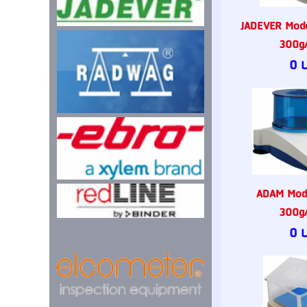
JADEVER Mod
300g/
0 
ADAM Mod
300g/
0 