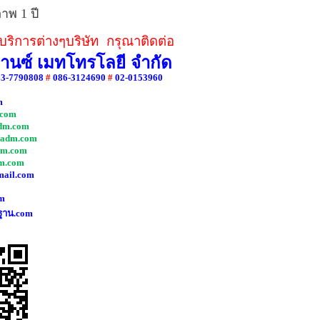
าพ 1 ปี
ริการต่างๆบริษัท กรุณาติดต่อ
วานซ์ เมทโทรโลยี จำกัด
83-7790808
#
086-3124690
#
02-0153960
m
com
dm.com
adm.com
dm.com
m.com
mail.com
m
ฐาน.com