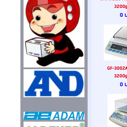
3200g
0 
GF-3002A 
3200g
0 