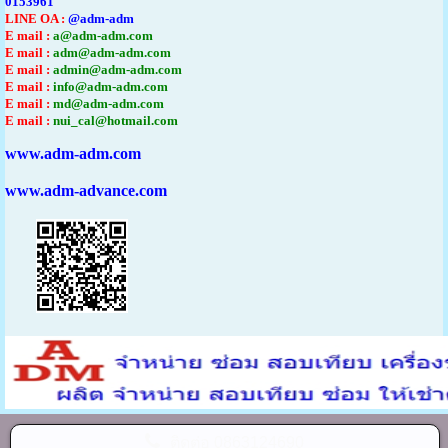
0153961
LINE OA :
@adm-adm
E mail :
a@adm-adm.com
E mail :
adm@adm-adm.com
E mail :
admin@adm-adm.com
E mail :
info@adm-adm.com
E mail :
md@adm-adm.com
E mail :
nui_cal@hotmail.com
www.adm-adm.com
www.adm-advance.com
ติดต่อ
0863124690