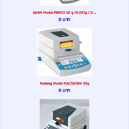
ADAM Model PBM53 50 g /0.001g / 0....
0 บาท
Radwag Model MAC50/WH 50g
0 บาท