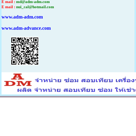
E mail :
md@adm-adm.com
E mail :
nui_cal@hotmail.com
www.adm-adm.com
www.adm-advance.com
ติดต่อ
0863124690
คลิกเพื่อโทร
Visitors:
779,394