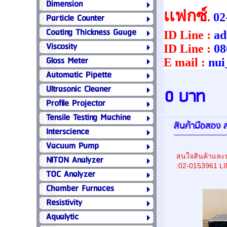
Dimension
เเฟกซ์
.
02
Particle Counter
Coating Thickness Gauge
ID Line :
ad
Viscosity
ID Line :
08
Gloss Meter
E mail :
nui
Automatic Pipette
Ultrasonic Cleaner
0 บาท
Profile Projector
Tensile Testing Machine
สินค้ามือสอง ส
Interscience
Vacuum Pump
สนใจสินค้าและบ
NITON Analyzer
:02-0153961 L
TOC Analyzer
Chamber Furnaces
Resistivity
Aqualytic