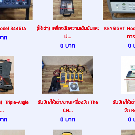
odel 34461A
(ให้เช่า) เครื่องวัดความเข้มข้นและ
KEYSIGHT Mod
ป...
การ
บาท
0 บาท
0 
่า) Triple-Angle
รับวัด/ให้เช่า/ขายเครื่องวัด The
รับวัด/ให้เช
...
CN...
วัด Re
บาท
0 บาท
0 