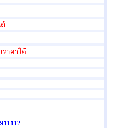
ด้
มราคาได้
4911112