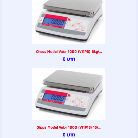
Ohaus Model Valor 1000 (V11P6) 6kg/...
0 บาท
Ohaus Model Valor 1000 (V11P15) 15k...
0 บาท