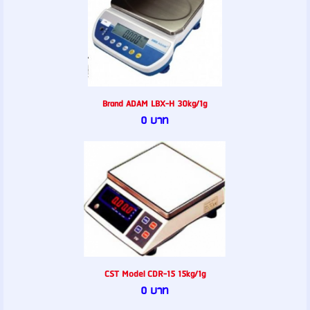
Brand ADAM LBX-H 30kg/1g
0 บาท
CST Model CDR-15 15kg/1g
0 บาท