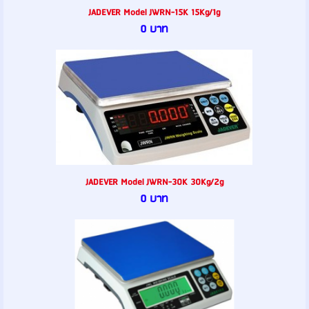
JADEVER Model JWRN-15K 15Kg/1g
0 บาท
JADEVER Model JWRN-30K 30Kg/2g
0 บาท