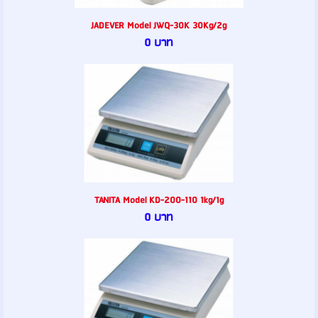
JADEVER Model JWQ-30K 30Kg/2g
0 บาท
TANITA Model KD-200-110 1kg/1g
0 บาท