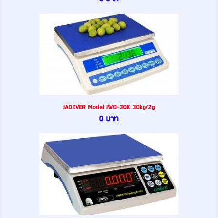
JADEVER Model JW0-30K 30kg/2g
0 บาท