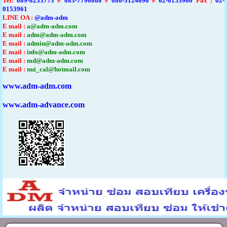
Tel
:
089-8233773
#
083-7790808
#
086-3124690
#
02-0153960
Fax :
02-
0153961
LINE OA :
@adm-adm
E mail :
a@adm-adm.com
E mail :
adm@adm-adm.com
E mail :
admin@adm-adm.com
E mail :
info@adm-adm.com
E mail :
md@adm-adm.com
E mail :
nui_cal@hotmail.com
www.adm-adm.com
www.adm-advance.com