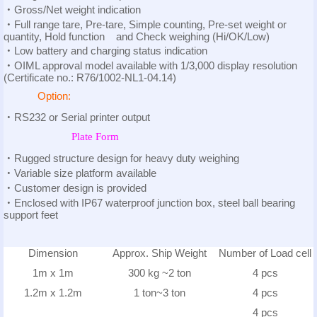
‧
Gross/Net weight indication
‧
Full range tare, Pre-tare, Simple counting,
Pre-set weight or
quantity, Hold function and Check weighing (Hi/OK/Low)
‧
Low
battery and charging status indication
‧
OIML approval model available with
1/3,000 display resolution
(Certificate no.: R76/1002-NL1-04.14)
Option:
‧
RS232 or Serial printer output
Plate Form
‧
Rugged structure design for heavy duty weighing
‧
Variable size platform available
‧
Customer design is provided
‧
Enclosed with IP67 waterproof junction box,
steel ball bearing
support feet
Dimension
Approx. Ship Weight
Number of Load cell
1m x 1m
300 kg ~2 ton
4 pcs
1.2m x 1.2m
1 ton~3 ton
4 pcs
4 pcs