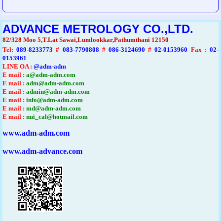
ADVANCE METROLOGY CO.,LTD.
82/328 Moo 5,T.Lat Sawai,Lumlookkar,Pathumthani 12150
Tel
:
089-8233773
#
083-7790808
#
086-3124690
#
02-0153960
Fax :
02-
0153961
LINE OA :
@adm-adm
E mail :
a@adm-adm.com
E mail :
adm@adm-adm.com
E mail :
admin@adm-adm.com
E mail :
info@adm-adm.com
E mail :
md@adm-adm.com
E mail :
nui_cal@hotmail.com
www.adm-adm.com
www.adm-advance.com