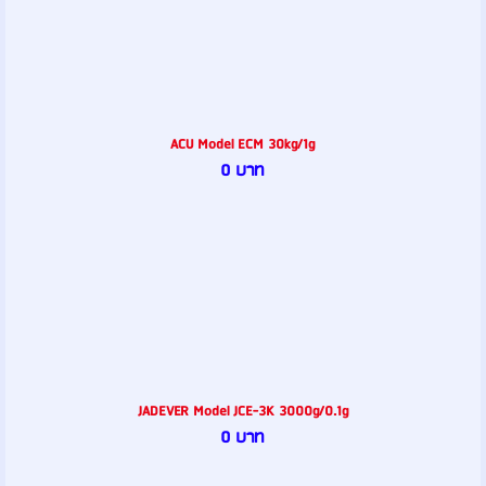
ACU Model ECM 30kg/1g
0 บาท
JADEVER Model JCE-3K 3000g/0.1g
0 บาท