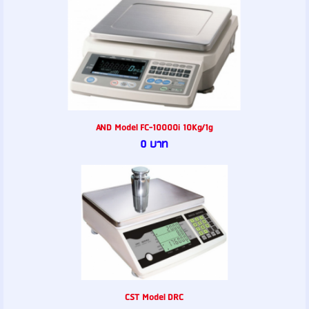
AND Model FC-10000i 10Kg/1g
0 บาท
CST Model DRC