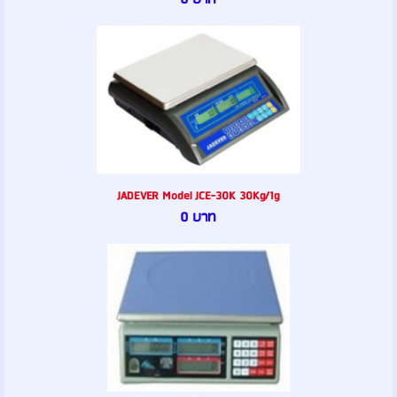
JADEVER Model JCE-30K 30Kg/1g
0 บาท