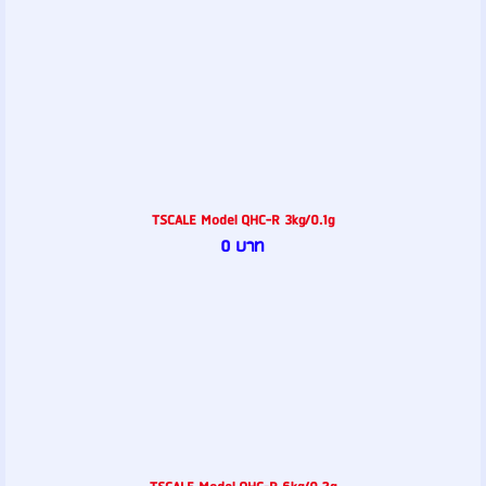
TSCALE Model QHC-R 3kg/0.1g
0 บาท