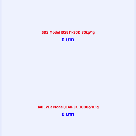
SDS Model IDS811-30K 30kg/1g
0 บาท
JADEVER Model JCAII-3K 3000g/0.1g
0 บาท