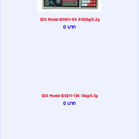
SDS Model IDS811-6K 6000g/0.2g
0 บาท
SDS Model IDS811-15K 15kg/0.5g
0 บาท