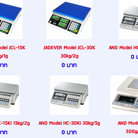
del JCL-15K
JADEVER Model JCL-30K
AND Model HC
g/1g
30kg/2g
0 
บาท
0 บาท
-15Ki 15kg/2g
AND Model HC-30Ki 30kg/5g
AND Mode
500g
บาท
0 บาท