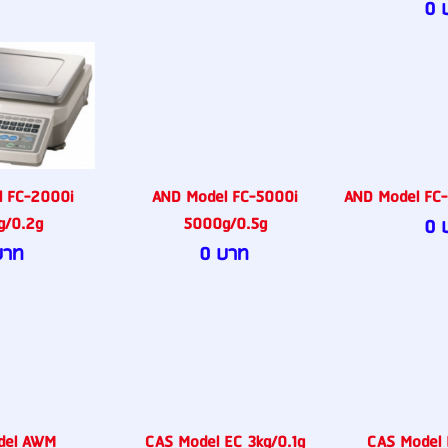
0 
 FC-2000i
AND Model FC-5000i
AND Model FC-
/0.2g
5000g/0.5g
0 
บาท
0 บาท
del AWM
CAS Model EC 3kg/0.1g
CAS Model 