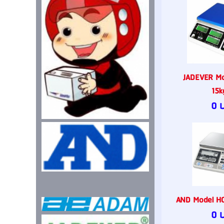
JADEVER Mo
15k
0 
AND Model HC
0 