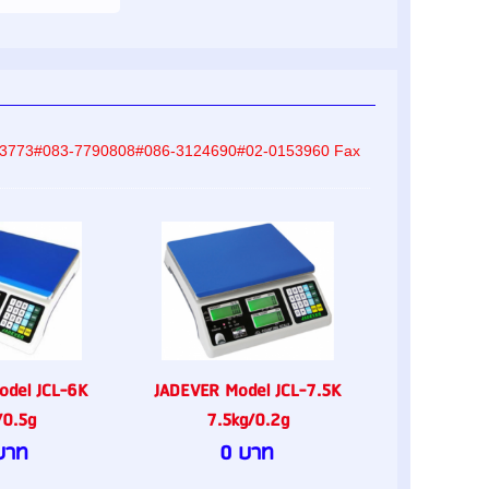
-8233773#083-7790808#086-3124690#02-0153960 Fax
odel JCL-6K
JADEVER Model JCL-7.5K
/0.5g
7.5kg/0.2g
บาท
0 บาท