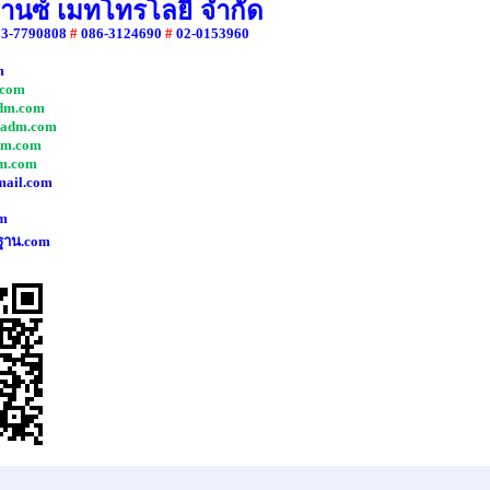
วานซ์ เมทโทรโลยี จำกัด
83-7790808
#
086-3124690
#
02-0153960
m
com
dm.com
adm.com
dm.com
m.com
mail.com
m
ฐาน.com