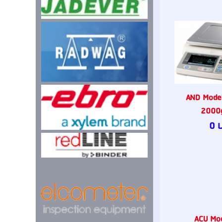
AND Model
2000g
0 
ACU Mo