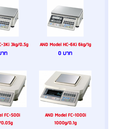
-3Ki 3kg/0.5g
AND Model HC-6Ki 6kg/1g
บาท
0 บาท
l FC-500i
AND Model FC-1000i
/0.05g
1000g/0.1g