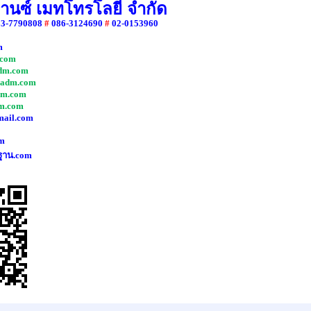
วานซ์ เมทโทรโลยี จำกัด
83-7790808
#
086-3124690
#
02-0153960
m
com
dm.com
adm.com
dm.com
m.com
mail.com
m
ฐาน.com