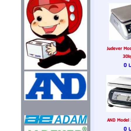
Jadever Mo
30k
0 
AND Model
0 