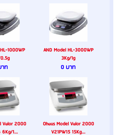
 HL-1000WP
AND Model HL-3000WP
/0.5g
3Kg/1g
บาท
0 บาท
l Valor 2000
Ohaus Model Valor 2000
6Kg/1...
V21PW15 15Kg...