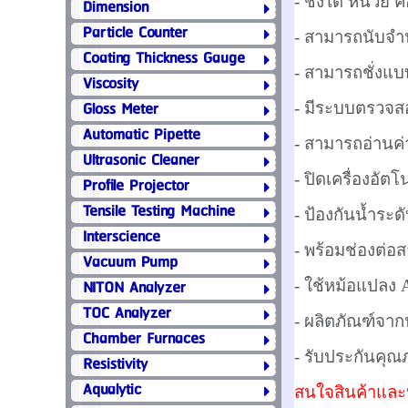
- ชั่งได้ หน่วย ค
Dimension
Particle Counter
- สามารถนับจำน
Coating Thickness Gauge
- สามารถชั่งแบบ
Viscosity
Gloss Meter
- มีระบบตรวจสอ
Automatic Pipette
- สามารถอ่านค่
Ultrasonic Cleaner
- ปิดเครื่องอัต
Profile Projector
Tensile Testing Machine
- ป้องกันน้ำระด
Interscience
- พร้อมช่องต่
Vacuum Pump
NITON Analyzer
- ใช้หม้อแปลง 
TOC Analyzer
- ผลิตภัณฑ์จากป
Chamber Furnaces
- รับประกันคุณ
Resistivity
Aqualytic
สนใจสินค้าและบ