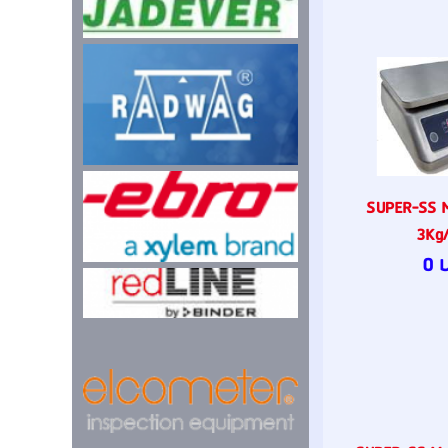
SUPER-SS M
3Kg/
0 