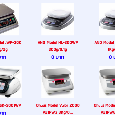
del JWP-30K
AND Model HL-300WP
AND Model
g/2g
300g/0.1g
1Kg
บาท
0 บาท
0 
 SK-5001WP
Ohaus Model Valor 2000
Ohaus Mode
V21PW3 3Kg/0...
V21PW6 
บาท