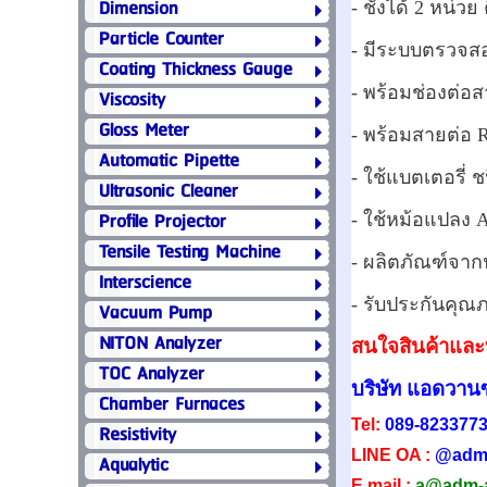
Dimension
- ชั่งได้ 2 หน่วย
Particle Counter
- มีระบบตรวจสอ
Coating Thickness Gauge
- พร้อมช่องต่อ
Viscosity
Gloss Meter
- พร้อมสายต่อ 
Automatic Pipette
- ใช้แบตเตอรี่ 
Ultrasonic Cleaner
Profile Projector
- ใช้หม้อแปลง 
Tensile Testing Machine
- ผลิตภัณฑ์จาก
Interscience
- รับประกันคุณภ
Vacuum Pump
NITON Analyzer
สนใจสินค้าและบ
TOC Analyzer
บริษัท แอดวานซ
Chamber Furnaces
Tel:
089-823377
Resistivity
LINE OA :
@adm
Aqualytic
E mail :
a@adm-