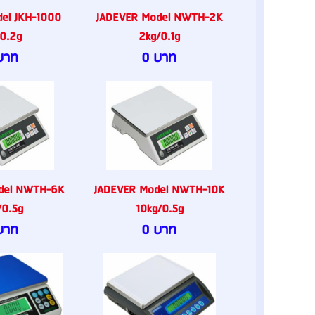
del JKH-1000
JADEVER Model NWTH-2K
/0.2g
2kg/0.1g
บาท
0 บาท
del NWTH-6K
JADEVER Model NWTH-10K
/0.5g
10kg/0.5g
บาท
0 บาท