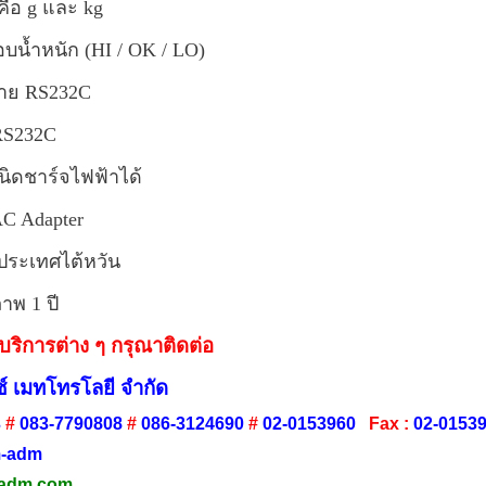
 คือ g และ kg
บน้ำหนัก (HI / OK / LO)
สาย RS232C
RS232C
ชนิดชาร์จไฟฟ้าได้
AC Adapter
ประเทศไต้หวัน
าพ 1 ปี
ริการต่าง ๆ กรุณาติดต่อ
์ เมทโทรโลยี จำกัด
3
#
083-7790808
#
086-3124690
#
02-0153960
Fax :
02-0153
-adm
adm.com