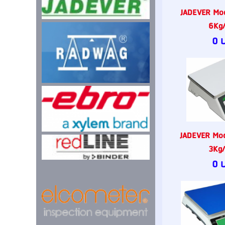
JADEVER Mo
6Kg/
0 
JADEVER Mo
3Kg/
0 