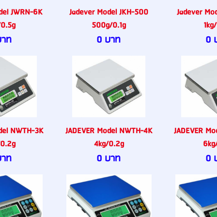
del JWRN-6K
Jadever Model JKH-500
Jadever Mo
0.5g
500g/0.1g
1kg
บาท
0 บาท
0 
del NWTH-3K
JADEVER Model NWTH-4K
JADEVER Mo
0.2g
4kg/0.2g
6kg
บาท
0 บาท
0 