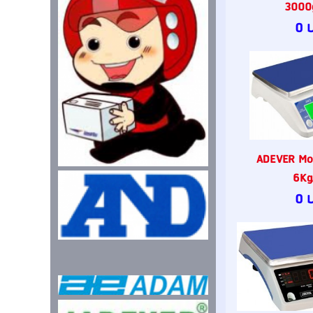
3000g
0 
ADEVER Mo
6Kg
0 