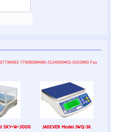
-8233773#083-7790808#086-3124690#02-0153960 Fax
el SKY-W-3000
JADEVER Model JWQ-3K