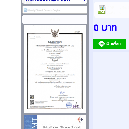
สินค้ามือสองและให้เช่า
CDR__เครื่องชั
519.74 K
0 บาท