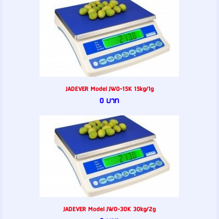
JADEVER Model JW0-15K 15kg/1g
0 บาท
JADEVER Model JW0-30K 30kg/2g