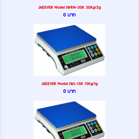
JADEVER Model JWRN-30K 30Kg/2g
0 บาท
JADEVER Model JWL-15K 15Kg/1g
0 บาท