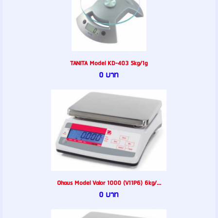
TANITA Model KD-403 5kg/1g
0 บาท
Ohaus Model Valor 1000 (V11P6) 6kg/...
0 บาท