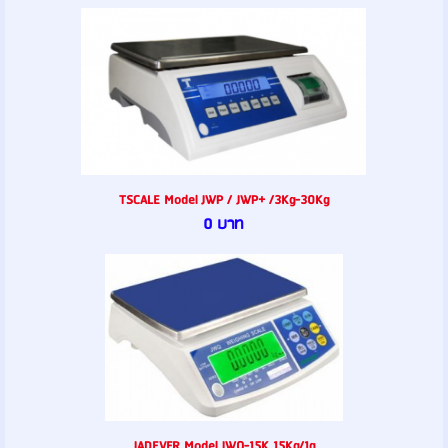
TSCALE Model JWP / JWP+ /3Kg-30Kg
0 บาท
JADEVER Model JWQ-15K 15Kg/1g