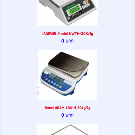
JADEVER Model NWTH-20K/1g
0 บาท
Brand ADAM LBX-H 30kg/1g
0 บาท