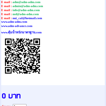
E mail :
adm@adm-adm.com
E mail :
admin@adm-adm.com
E mail :
info@adm-adm.com
E mail :
md@adm-adm.com
E mail :
nui_cal@hotmail.com
www.adm-adm.com
www.adm-advance.com
www.ตุ้มน้ำหนักมาตรฐาน.com
0 บาท