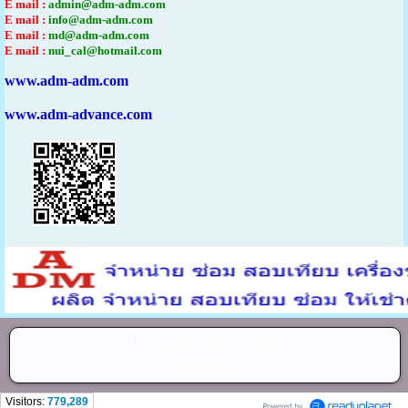
E mail :
admin@adm-adm.com
E mail :
info@adm-adm.com
E mail :
md@adm-adm.com
E mail :
nui_cal@hotmail.com
www.adm-adm.com
www.adm-advance.com
ติดต่อ
0863124690
คลิกเพื่อโทร
Visitors:
779,289