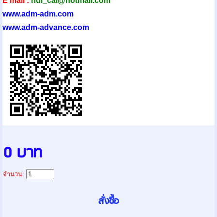
E mail :
nui_cal@hotmail.com
www.adm-adm.com
www.adm-advance.com
0 บาท
จำนวน: