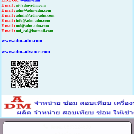
LINE OA :
@adm-adm
E mail :
a@adm-adm.com
E mail :
adm@adm-adm.com
E mail :
admin@adm-adm.com
E mail :
info@adm-adm.com
E mail :
md@adm-adm.com
E mail :
nui_cal@hotmail.com
www.adm-adm.com
www.adm-advance.com
ติดต่อ
0863124690