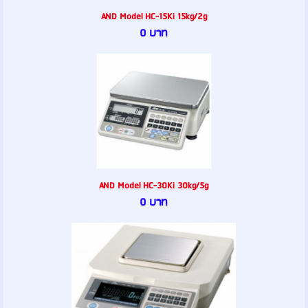
AND Model HC-15Ki 15kg/2g
0 บาท
AND Model HC-30Ki 30kg/5g
0 บาท