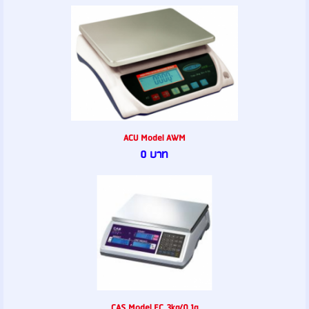
ACU Model AWM
0 บาท
CAS Model EC 3kg/0.1g