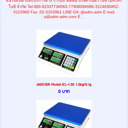
สนใจสินค้าและบริการต่าง ๆ กรุณาติดต่อ บริษัท แอดวานซ์ เมทโทร
โลยี จำกัด Tel:089-8233773#083-7790808#086-3124690#02-
0153960 Fax :02-0153961 LINE OA :@adm-adm E mail
:a@adm-adm.com E ...
JADEVER Model JCL-1.5K 1.5kg/0.1g
0 บาท