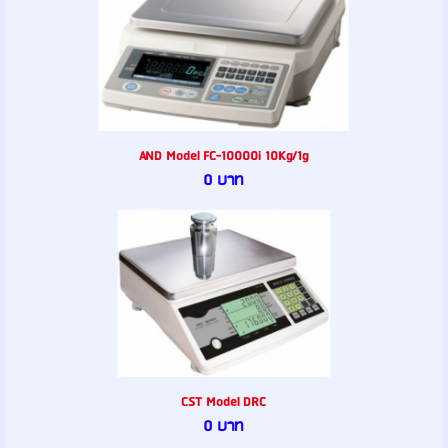
AND Model FC-10000i 10Kg/1g
0 บาท
CST Model DRC
0 บาท