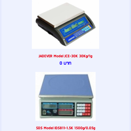
JADEVER Model JCE-30K 30Kg/1g
0 บาท
SDS Model IDS811-1.5K 1500g/0.05g