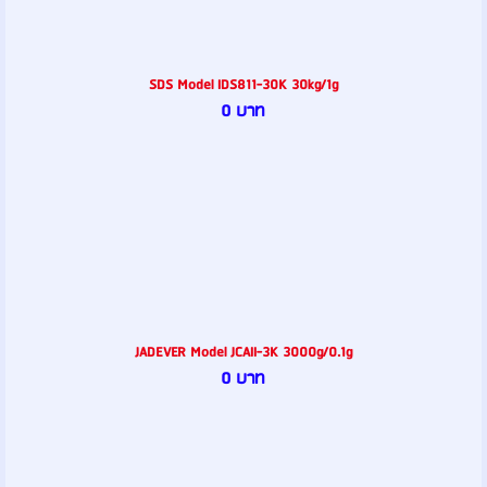
SDS Model IDS811-30K 30kg/1g
0 บาท
JADEVER Model JCAII-3K 3000g/0.1g
0 บาท