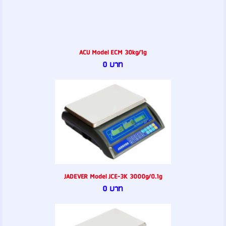
ACU Model ECM 30kg/1g
0 บาท
JADEVER Model JCE-3K 3000g/0.1g
0 บาท