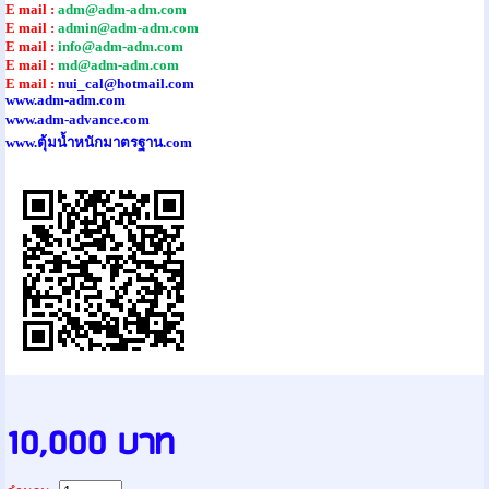
E mail :
adm@adm-adm.com
E mail :
admin@adm-adm.com
E mail :
info@adm-adm.com
E mail :
md@adm-adm.com
E mail :
nui_cal@hotmail.com
www.adm-adm.com
www.adm-advance.com
www.ตุ้มน้ำหนักมาตรฐาน.com
10,000 บาท