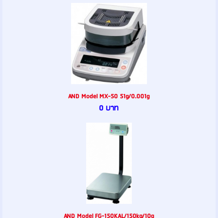
AND Model MX-50 51g/0.001g
0 บาท
AND Model FG-150KAL/150kg/10g