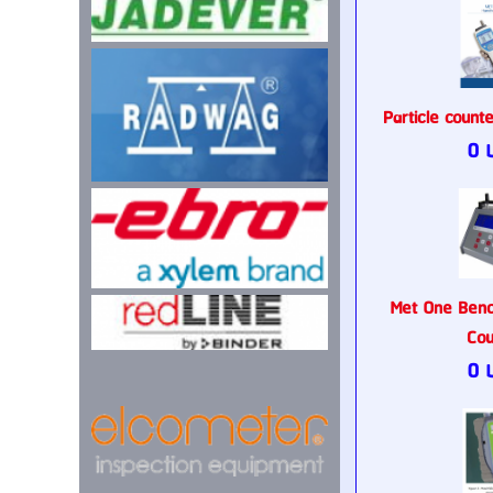
Particle count
0 
Met One Benc
Cou
0 