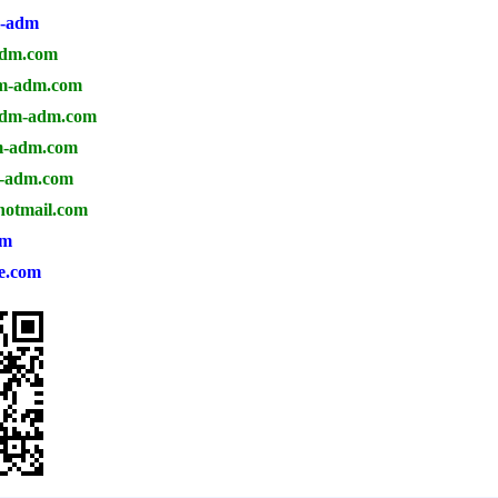
-adm
dm.com
-adm.com
dm-ad
m.com
m-adm.com
adm.com
hotmail.com
om
e.com