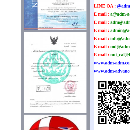
LINE OA :
@adm
E mail :
a@adm-a
E mail :
adm@adm
E mail :
admin@a
E mail :
info@ad
E mail :
md@adm-
E mail :
nui_cal@
www.adm-adm.c
www.adm-advanc