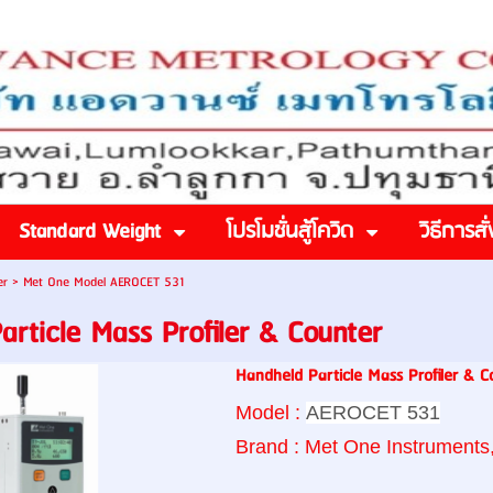
Standard Weight
โปรโมชั่นสู้โควิด
วิธีการสั่
er
>
Met One Model AEROCET 531
article Mass Proﬁler & Counter
Handheld Particle Mass Proﬁler & C
Model :
AEROCET 531
Brand : Met One Instruments,