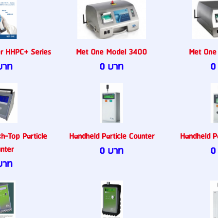
er HHPC+ Series
Met One Model 3400
Met One
บาท
0 บาท
0
h-Top Particle
Handheld Particle Counter
Handheld Pa
nter
0 บาท
0
บาท