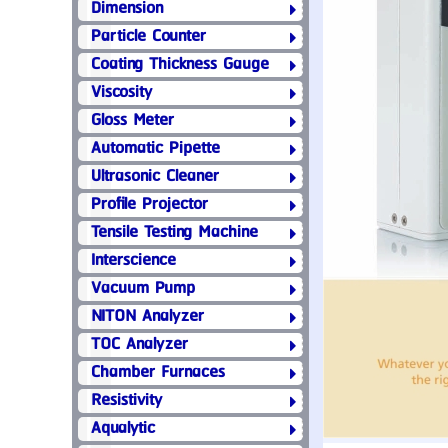
Dimension
Particle Counter
Coating Thickness Gauge
Viscosity
Gloss Meter
Automatic Pipette
Ultrasonic Cleaner
Profile Projector
Tensile Testing Machine
Interscience
Vacuum Pump
NITON Analyzer
TOC Analyzer
Chamber Furnaces
Resistivity
Aqualytic