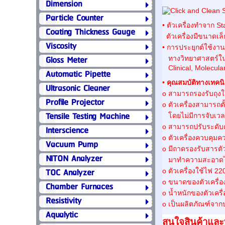
Dimension
Particle Counter
• ตัวเครื่องทำจาก 
Coating Thickness Gauge
ตัวเครื่องมีขนาดเล็ก
Viscosity
• การประยุกต์ใช้งา
Gloss Meter
ทางวิทยาศาสตร์ในห
Clinical, Molecular
Automatic Pipette
• คุณสมบัติทางเทคนิ
Ultrasonic Cleaner
o สามารถรองรับถุงใส่
Profile Projector
o ตัวเครื่องสามารถต
Tensile Testing Machine
โดยไม่มีการจับเวล
o สามารถปรับระดับค
Interscience
o ตัวเครื่องควบคุม
Vacuum Pump
o มีถาดรองรับสารตัว
NITON Analyzer
มาทำความสะอาดไ
TOC Analyzer
o ตัวเครื่องใช้ไฟ 22
o ขนาดของตัวเครื่อง
Chamber Furnaces
o น้ำหนักของตัวเครื่
Resistivity
o เป็นผลิตภัณฑ์จาก
Aqualytic
สนใจสินค้าและบ