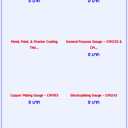
0 บาท
0 บาท
Metal, Paint, & Powder Coating
General Purpose Gauge – CMI255 &
Thic...
CM...
0 บาท
Copper Plating Gauge - CMI165
Electroplating Gauge - CMI243
0 บาท
0 บาท