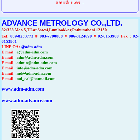
สอบเทียบเคร...
ADVANCE METROLOGY CO.,LTD.
82/328 Moo 5,T.Lat Sawai,Lumlookkar,Pathumthani 12150
Tel
:
089-8233773
#
083-7790808
#
086-3124690
#
02-0153960
Fax :
02-
0153961
LINE OA :
@adm-adm
E mail :
a@adm-adm.com
E mail :
adm@adm-adm.com
E mail :
admin@adm-adm.com
E mail :
info@adm-adm.com
E mail :
md@adm-adm.com
E mail :
nui_cal@hotmail.com
www.adm-adm.com
www.adm-advance.com