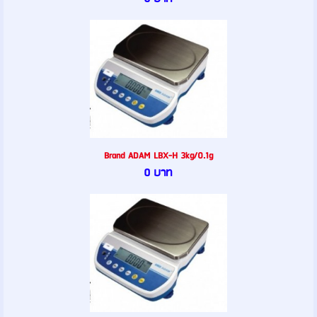
Brand ADAM LBX-H 3kg/0.1g
0 บาท