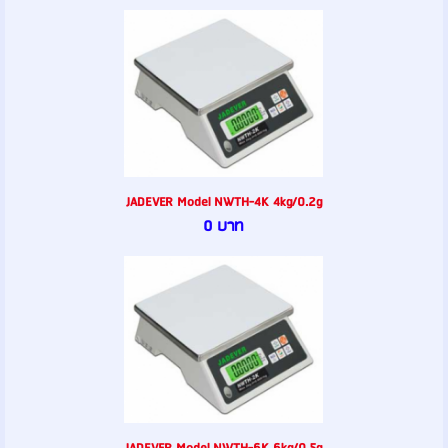
JADEVER Model NWTH-4K 4kg/0.2g
0 บาท