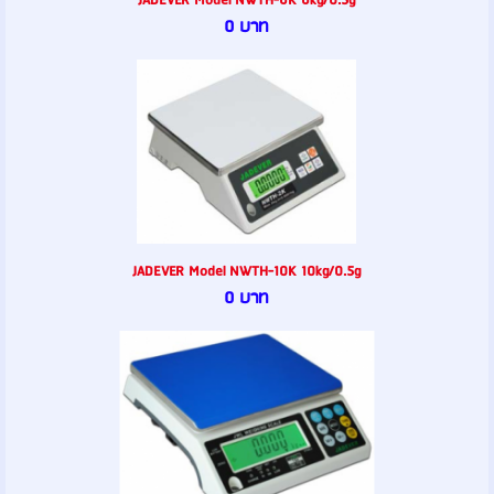
JADEVER Model NWTH-6K 6kg/0.5g
0 บาท
JADEVER Model NWTH-10K 10kg/0.5g
0 บาท