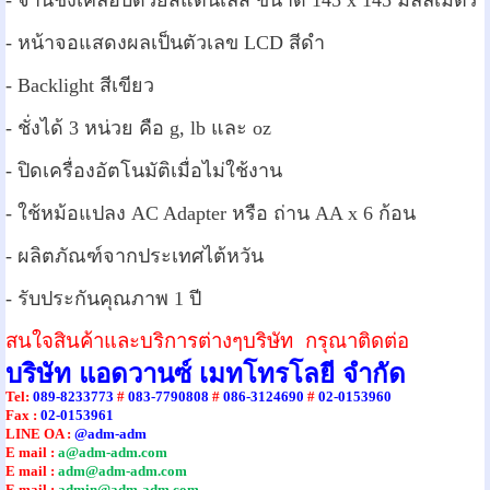
- จานชั่งเคลือบด้วยสแตนเลส ขนาด 145 x 145 มิลลิเมตร
- หน้าจอแสดงผลเป็นตัวเลข LCD สีดำ
- Backlight สีเขียว
- ชั่งได้ 3 หน่วย คือ g, lb และ oz
- ปิดเครื่องอัตโนมัติเมื่อไม่ใช้งาน
- ใช้หม้อแปลง AC Adapter หรือ ถ่าน AA x 6 ก้อน
- ผลิตภัณฑ์จากประเทศไต้หวัน
- รับประกันคุณภาพ 1 ปี
สนใจสินค้าและบริการต่างๆบริษัท กรุณาติดต่อ
บริษัท แอดวานซ์ เมทโทรโลยี จำกัด
Tel
:
089-8233773
#
083-7790808
#
086-3124690
#
02-0153960
Fax :
02-0153961
LINE OA :
@adm-adm
E mail :
a@adm-adm.com
E mail :
adm@adm-adm.com
E mail :
admin@adm-adm.com