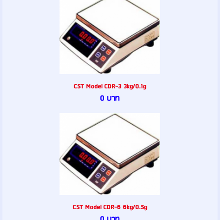
CST Model CDR-3 3kg/0.1g
0 บาท
CST Model CDR-6 6kg/0.5g
0 บาท