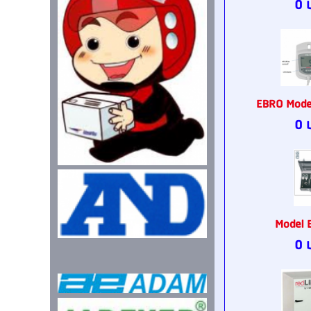
0 
EBRO Mode
0 
Model 
0 