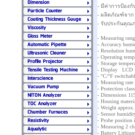
Dimension
- มีค่าการป้องกั
Particle Counter
- ผลิตภัณฑ์จาก
Coating Thickness Gauge
- รับประกันคุณ
Viscosity
Gloss Meter
- Measuring ran
Automatic Pipette
- Accuracy humi
- Resolution h
Ultrasonic Cleaner
- Operating tem
Profile Projector
- Storage tempe
Tensile Testing Machine
- Display LCD
- °C/°F switchab
Interscience
- Measuring rate
Vacuum Pump
- Protection cla
NITON Analyzer
- Dimensions 1
- Housing mate
TOC Analyzer
- Weight approx
Chamber Furnaces
- Sensor humidit
Resistivity
- Probe position 
- Measuring 2 ch
Aqualytic
- Battery Lithium