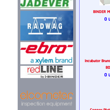
BINDER M
0 
Incubator Bra
BD
0 