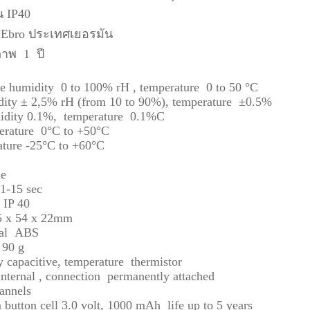
น IP40
 Ebro ประเทศเยอรมัน
ภาพ 1 ปี
ge humidity 0 to 100% rH , temperature 0 to 50 °C
dity ± 2,5% rH (from 10 to 90%), temperature ±0.5%
umidity 0.1%, temperature 0.1%C
perature 0°C to +50°C
rature -25°C to +60°C
le
 1-15 sec
ss IP 40
15 x 54 x 22mm
rial ABS
. 90 g
y capacitive, temperature thermistor
internal , connection permanently attached
annels
 button cell 3.0 volt, 1000 mAh life up to 5 years