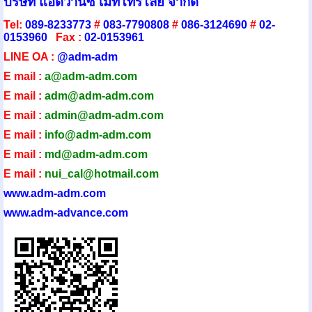
บริษัท แอดวานซ์ เมทโทรโลยี จำกัด
Tel:
089-8233773
#
083-7790808
#
086-3124690
#
02-
0153960
Fax :
02-0153961
LINE OA :
@adm-adm
E mail :
a@adm-adm.com
E mail :
adm@adm-adm.com
E mail :
admin@adm-ad
m.com
E mail :
info@adm-adm.com
E mail :
md@adm-adm.com
E mail :
nui_cal@hotmail.com
www.adm-adm.com
www.adm-advance.com