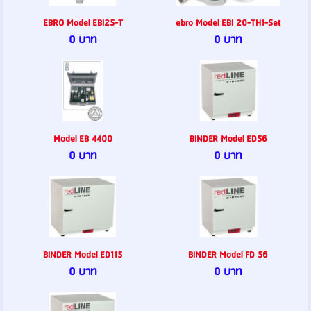
EBRO Model EBI25-T
ebro Model EBI 20-TH1-Set
0 บาท
0 บาท
Model EB 4400
BINDER Model ED56
0 บาท
0 บาท
BINDER Model ED115
BINDER Model FD 56
0 บาท
0 บาท