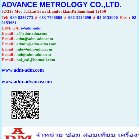
ADVANCE METROLOGY CO.,LTD.
82/328 Moo 5,T.Lat Sawai,Lumlookkar,Pathumthani 12150
Tel
:
089-8233773
#
083-7790808
#
086-3124690
#
02-0153960
Fax :
02-
0153961
LINE OA :
@adm-adm
E mail :
a@adm-adm.com
E mail :
adm@adm-adm.com
E mail :
admin@adm-adm.com
E mail :
info@adm-adm.com
E mail :
md@adm-adm.com
E mail :
nui_cal@hotmail.com
www.adm-adm.com
www.adm-advance.com