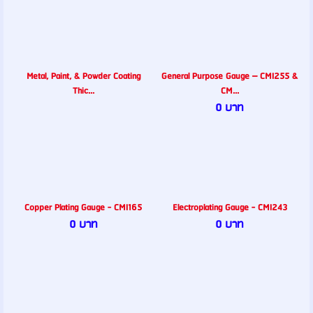
Metal, Paint, & Powder Coating
General Purpose Gauge – CMI255 &
Thic...
CM...
0 บาท
Copper Plating Gauge - CMI165
Electroplating Gauge - CMI243
0 บาท
0 บาท