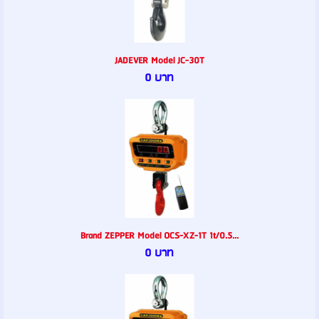
JADEVER Model JC-30T
0 บาท
Brand ZEPPER Model OCS-XZ-1T 1t/0.5...
0 บาท