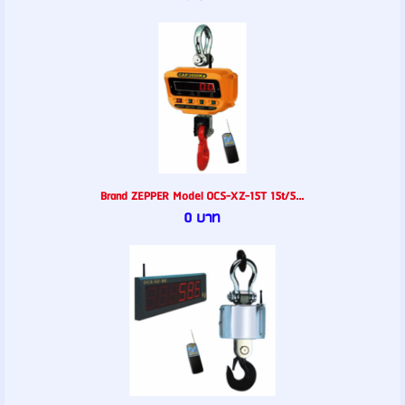
Brand ZEPPER Model OCS-XZ-15T 15t/5...
0 บาท