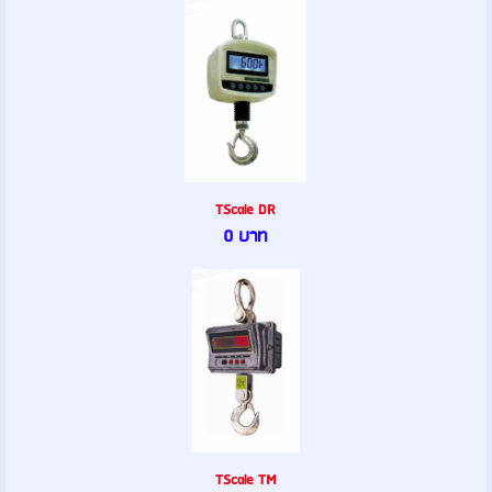
TScale DR
0 บาท
TScale TM