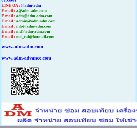
0153961
LINE OA :
@adm-adm
E mail :
a@adm-adm.com
E mail :
adm@adm-adm.com
E mail :
admin@adm-adm.com
E mail :
info@adm-adm.com
E mail :
md@adm-adm.com
E mail :
nui_cal@hotmail.com
www.adm-adm.com
www.adm-advance.com
ติดต่อ
0863124690