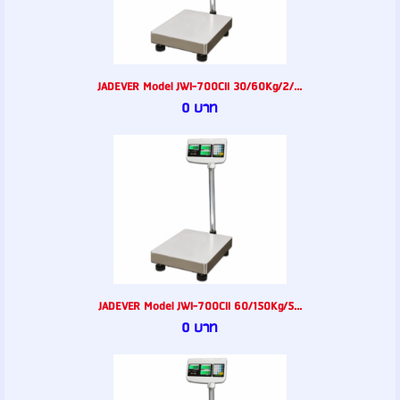
JADEVER Model JWI-700CII 30/60Kg/2/...
0 บาท
JADEVER Model JWI-700CII 60/150Kg/5...
0 บาท