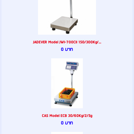
JADEVER Model JWI-700CII 150/300Kg/...
0 บาท
CAS Model ECB 30/60Kg/2/5g
0 บาท