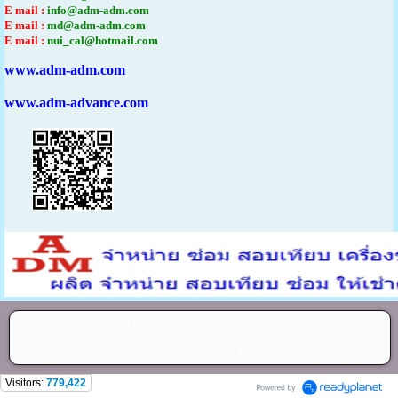
E mail :
info@adm-adm.com
E mail :
md@adm-adm.com
E mail :
nui_cal@hotmail.com
www.adm-adm.com
www.adm-advance.com
ติดต่อ
0863124690
คลิกเพื่อโทร
Visitors:
779,422