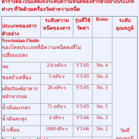
ตารางต่อไปนี้แสดงถึงระดับความหนืดของสารตัวอย่างประเภท
ต่างๆ ที่วัดด้วยเครื่องวัดค่าความหนืด
Rotor
ระดับความ
รุ่นที่ใช้
ระดับ
ประเภทของสาร
หนืดของสาร
วัดค่า
อุณหภูมิ
ตัวอย่าง
Newtonian Fluids
ของไหลประเภทที่มีความหนืดคงที่ไม่
เปลี่ยนแปลง
2.6 mPa·s
VT-05
No. 4
นม
5 mPa·s
VT-05
No. 4
ซอสถั่วเหลือง
28 mPa·s
VT-05
No. 5
ผลิตภัณฑ์อาหาร
หมักจากนม
71 mPa·s
VT-05
No. 5
น้ำมันมะกอก
6 dPa·s
VT-06
No. 3
น้ำมันละหุ่ง
1000 dPa·s
VT-06
No. 2
น้ำเชื่อม
วัดที่
อุณหภูมิ