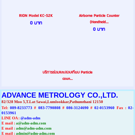
RION Model KC-52K
Airborne Particle Counter
(Handheld...
0 บาท
0 บาท
บริการซ่อมและสอบเทียบ Particle
coun...
ADVANCE METROLOGY CO.,LTD.
82/328 Moo 5,T.Lat Sawai,Lumlookkar,Pathumthani 12150
Tel
:
089-8233773
#
083-7790808
#
086-3124690
#
02-0153960
Fax :
02-
0153961
LINE OA :
@adm-adm
E mail :
a@adm-adm.com
E mail :
adm@adm-adm.com
E mail :
admin@adm-adm.com