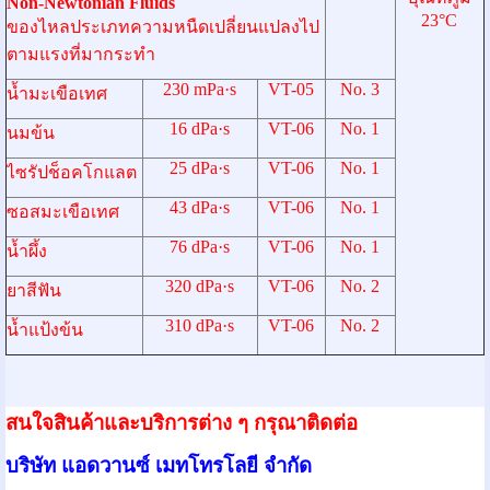
Non-Newtonian Fluids
23°C
ของไหลประเภทความหนืดเปลี่ยนแปลงไป
ตามแรงที่มากระทำ
230 mPa·s
VT-05
No. 3
น้ำมะเขือเทศ
16 dPa·s
VT-06
No. 1
นมข้น
25 dPa·s
VT-06
No. 1
ไซรัปช็อคโกแลต
43 dPa·s
VT-06
No. 1
ซอสมะเขือเทศ
76 dPa·s
VT-06
No. 1
น้ำผึ้ง
320 dPa·s
VT-06
No. 2
ยาสีฟัน
310 dPa·s
VT-06
No. 2
น้ำแป้งข้น
สนใจสินค้าและบริการต่าง ๆ กรุณาติดต่อ
บริษัท แอดวานซ์ เมทโทรโลยี จำกัด