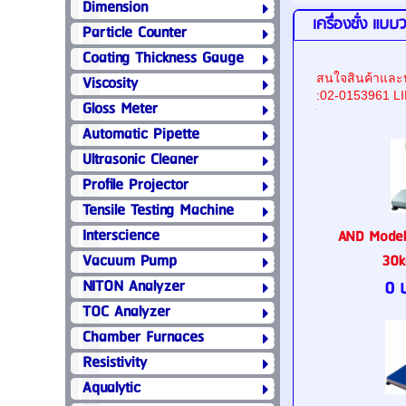
Dimension
เครื่องชั่ง แบบว
Particle Counter
Coating Thickness Gauge
Viscosity
สนใจสินค้าและบ
:02-0153961 L
Gloss Meter
Automatic Pipette
Ultrasonic Cleaner
Profile Projector
Tensile Testing Machine
Interscience
AND Mode
Vacuum Pump
30k
NITON Analyzer
0 
TOC Analyzer
Chamber Furnaces
Resistivity
Aqualytic