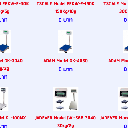
l EEKW-E-60K
TSCALE Model EEKW-E-150K
TSCALE Mo
g/5g
150Kg/10g
300
บาท
0 บาท
0
el GK-3040
ADAM Model GK-4050
ADAM Mo
g/2g
0 บาท
0
บาท
el KL-100NX
JADEVER Model JWI-586 3040
JADEVER Mod
30kg/2g
บาท
0