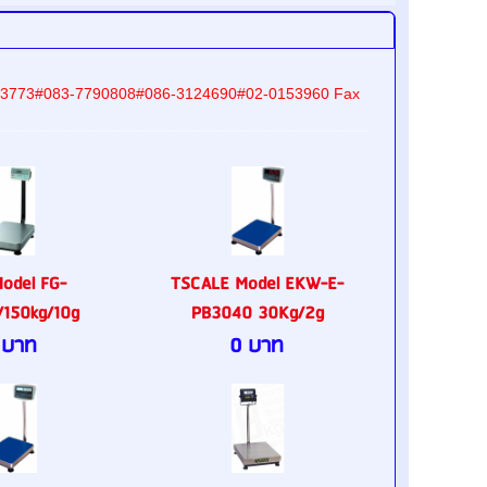
9-8233773#083-7790808#086-3124690#02-0153960 Fax
odel FG-
TSCALE Model EKW-E-
/150kg/10g
PB3040 30Kg/2g
 บาท
0 บาท