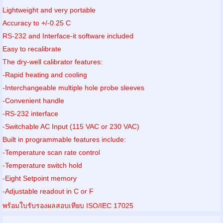
Lightweight and very portable
Accuracy to +/-0.25 C
RS-232 and Interface-it software included
Easy to recalibrate
The dry-well calibrator features:
-Rapid heating and cooling
-Interchangeable multiple hole probe sleeves
-Convenient handle
-RS-232 interface
-Switchable AC Input (115 VAC or 230 VAC)
Built in programmable features include:
-Temperature scan rate control
-Temperature switch hold
-Eight Setpoint memory
-Adjustable readout in C or F
พร้อมใบรับรองผลสอบเทียบ ISO/IEC 17025