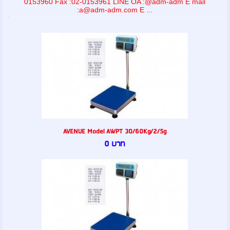
0153960 Fax :02-0153961 LINE OA :@adm-adm E mail
:a@adm-adm.com E ...
AVENUE Model AWPT 30/60Kg/2/5g
0 บาท