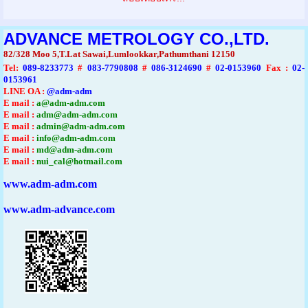
ADVANCE METROLOGY CO.,LTD.
82/328 Moo 5,T.Lat Sawai,Lumlookkar,Pathumthani 12150
Tel
:
089-8233773
#
083-7790808
#
086-3124690
#
02-0153960
Fax :
02-
0153961
LINE OA :
@adm-adm
E mail :
a@adm-adm.com
E mail :
adm@adm-adm.com
E mail :
admin@adm-adm.com
E mail :
info@adm-adm.com
E mail :
md@adm-adm.com
E mail :
nui_cal@hotmail.com
www.adm-adm.com
www.adm-advance.com