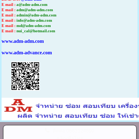
E mail :
a@adm-adm.com
E mail :
adm@adm-adm.com
E mail :
admin@adm-adm.com
E mail :
info@adm-adm.com
E mail :
md@adm-adm.com
E mail :
nui_cal@hotmail.com
www.adm-adm.com
www.adm-advance.com
ติดต่อ
0863124690
คลิกเพื่อโทร