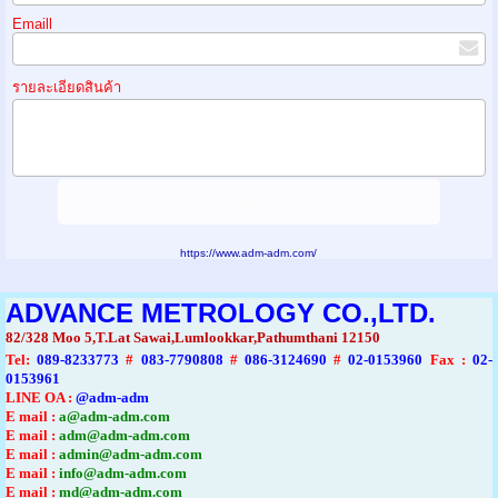
Emaill
รายละเอียดสินค้า
https://www.adm-adm.com/
ADVANCE METROLOGY CO.,LTD.
82/328 Moo 5,T.Lat Sawai,Lumlookkar,Pathumthani 12150
Tel
:
089-8233773
#
083-7790808
#
086-3124690
#
02-0153960
Fax :
02-
0153961
LINE OA :
@adm-adm
E mail :
a@adm-adm.com
E mail :
adm@adm-adm.com
E mail :
admin@adm-adm.com
E mail :
info@adm-adm.com
E mail :
md@adm-adm.com