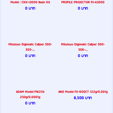
Model : CNX-I3000 Basic Kit
PROFILE PROJECTOR PJ-A3000
0 บาท
0 บาท
Mitutoyo Digimatic Caliper 500-
Mitutoyo Digimatic Caliper 500-
505-...
506-...
0 บาท
0 บาท
ADAM Model PW254
AND Model FX-600CT 122g/0.001g
250g/0.0001g
8,500 บาท
0 บาท