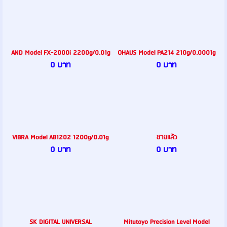
AND Model FX-2000i 2200g/0.01g
OHAUS Model PA214 210g/0.0001g
0 บาท
0 บาท
VIBRA Model AB1202 1200g/0.01g
ขายเเล้ว
0 บาท
0 บาท
SK DIGITAL UNIVERSAL
Mitutoyo Precision Level Model