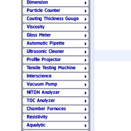
Dimension
Particle Counter
Coating Thickness Gauge
Viscosity
Gloss Meter
Automatic Pipette
Ultrasonic Cleaner
Profile Projector
Tensile Testing Machine
Interscience
Vacuum Pump
NITON Analyzer
TOC Analyzer
Chamber Furnaces
Resistivity
Aqualytic