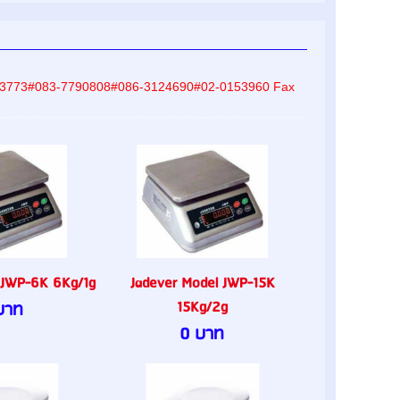
-8233773#083-7790808#086-3124690#02-0153960 Fax
 JWP-6K 6Kg/1g
Jadever Model JWP-15K
15Kg/2g
บาท
0 บาท