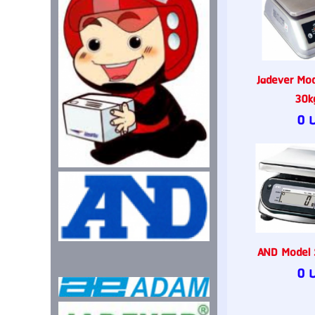
Jadever Mo
30k
0 
AND Model
0 