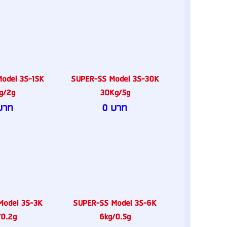
odel 3S-15K
SUPER-SS Model 3S-30K
g/2g
30Kg/5g
บาท
0 บาท
Model 3S-3K
SUPER-SS Model 3S-6K
/0.2g
6kg/0.5g