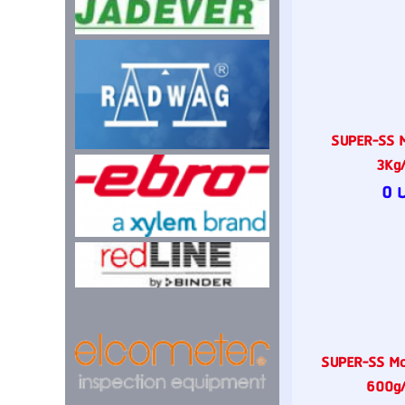
SUPER-SS M
3Kg/
0 
SUPER-SS Mo
600g/