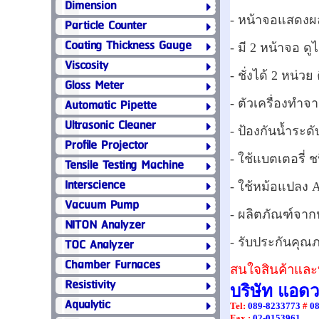
Dimension
- หน้าจอแสดงผล
Particle Counter
Coating Thickness Gauge
- มี 2 หน้าจอ ดู
Viscosity
- ชั่งได้ 2 หน่วย
Gloss Meter
Automatic Pipette
- ตัวเครื่องทำ
Ultrasonic Cleaner
- ป้องกันน้ำระดั
Profile Projector
- ใช้แบตเตอรี่ ช
Tensile Testing Machine
Interscience
- ใช้หม้อแปลง 
Vacuum Pump
- ผลิตภัณฑ์จาก
NITON Analyzer
TOC Analyzer
- รับประกันคุณภ
Chamber Furnaces
สนใจสินค้าและบ
Resistivity
บริษัท แอด
Aqualytic
Tel
:
089-8233773
#
0
Fax :
02-0153961