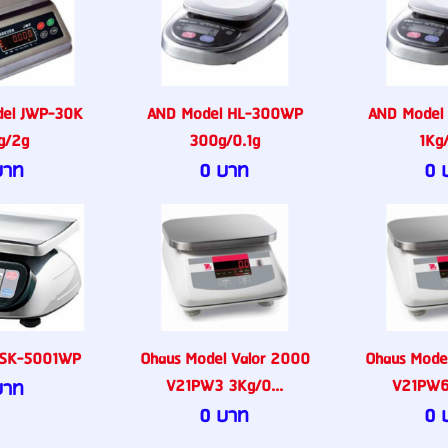
del JWP-30K
AND Model HL-300WP
AND Model
g/2g
300g/0.1g
1Kg
บาท
0 บาท
0 
 SK-5001WP
Ohaus Model Valor 2000
Ohaus Mode
V21PW3 3Kg/0...
V21PW6 
บาท
0 บาท
0 