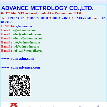
ADVANCE METROLOGY CO.,LTD.
82/328 Moo 5,T.Lat Sawai,Lumlookkar,Pathumthani 12150
Tel
:
089-8233773
#
083-7790808
#
086-3124690
#
02-0153960
Fax :
02-
0153961
LINE OA :
@adm-adm
E mail :
a@adm-adm.com
E mail :
adm@adm-adm.com
E mail :
admin@adm-adm.com
E mail :
info@adm-adm.com
E mail :
md@adm-adm.com
E mail :
nui_cal@hotmail.com
www.adm-adm.com
www.adm-advance.com