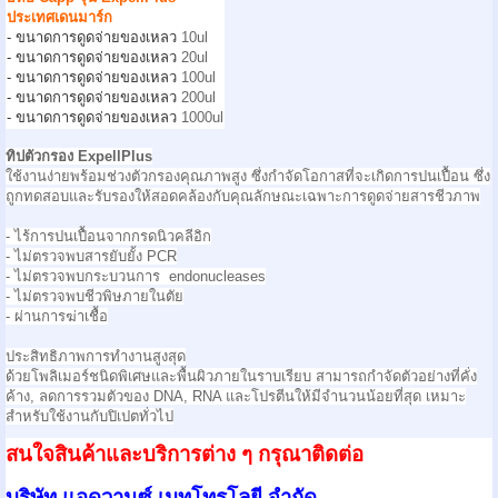
ประเทศเดนมาร์ก
- ขนาดการดูดจ่ายของเหลว
10ul
- ขนาดการดูดจ่ายของเหลว
20ul
- ขนาดการดูดจ่ายของเหลว
100ul
- ขนาดการดูดจ่ายของเหลว
200ul
- ขนาดการดูดจ่ายของเหลว
1000ul
ทิปตัวกรอง ExpellPlus
ใช้งานง่ายพร้อมช่วงตัวกรองคุณภาพสูง ซึ่งกำจัดโอกาสที่จะเกิดการปนเปื้อน ซึ่ง
ถูกทดสอบและรับรองให้สอดคล้องกับคุณลักษณะเฉพาะการดูดจ่ายสารชีวภาพ
- ไร้การปนเปื้อนจากกรดนิวคลีอิก
- ไม่ตรวจพบสารยับยั้ง PCR
- ไม่ตรวจพบกระบวนการ endonucleases
- ไม่ตรวจพบชีวพิษภายในตัย
- ผ่านการฆ่าเชื้อ
ประสิทธิภาพการทำงานสูงสุด
ด้วยโพลิเมอร์ชนิดพิเศษและพื้นผิวภายในราบเรียบ สามารถกำจัดตัวอย่างที่คั่ง
ค้าง, ลดการรวมตัวของ DNA, RNA และโปรตีนให้มีจำนวนน้อยที่สุด เหมาะ
สำหรับใช้งานกับปิเปตทั่วไป
สนใจสินค้าและบริการต่าง ๆ กรุณาติดต่อ
บริษัท แอดวานซ์ เมทโทรโลยี จำกัด